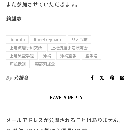
また参加させていただきます。
莉雄念
liobudo
lionel reynaud
リオ武道
上地流唐手研究所
上地流唐手道欧琉会
上地流空手道
沖縄
沖縄空手
空手道
莉雄武道
麗野莉雄念
By
莉雄念
LEAVE A REPLY
メールアドレスが公開されることはありません。