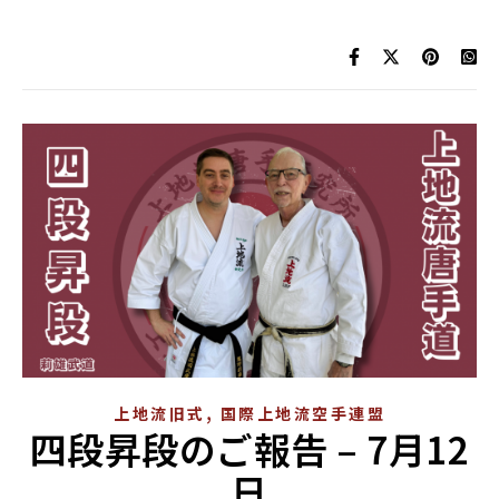
,
上地流旧式
国際上地流空手連盟
四段昇段のご報告 – 7月12
日